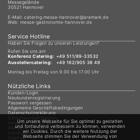
Messegelände
30521 Hannover
E-Mail:
catering.messe-hannover@aramark.de
Web:
messe-gastronomie-hannover.de
Service Hotline
Haben Sie Fragen zu unseren Leistungen?
Rufen Sie uns an!
Konferenz Catering:
+49 511/89-33532
Ausstellercatering:
+49 162/905 38 49
Montag bis Freitag von 9.00 bis 17.00 Uhr
Nützliche Links
Kunden-Login
Neukundenregistrierung
Passwort vergessen
Allgemeine Geschäftsbedingungen
Datenschutzerklärung
Zahlungsmöglichkeiten
Um unsere Webseite für Sie optimal zu gestalten
Hinweise zu Bestellung & Lieferung
und fortlaufend verbessern zu können, verwenden
Allergene & Zusatzsstoffe
wir Cookies. Durch die weitere Nutzung der
Impressum
Webseite stimmen Sie der Verwendung von
Sitemap